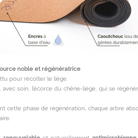
source noble et régénératrice
tu pour récolter le liège.
 avec soin, l’écorce du chêne-liège, qui se régénèr
nt cette phase de régénération, chaque arbre ab
ire.
,
renouvelable
et naturellement
antimicrobienne