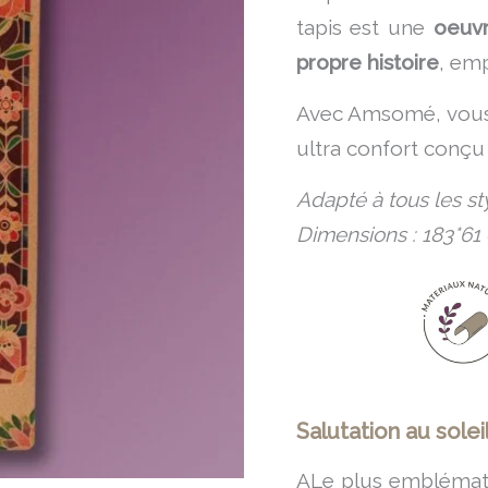
tapis est une
oeuvr
propre histoire
, em
Avec Amsomé, vous 
ultra confort conçu 
Adapté à tous les st
Dimensions : 183*6
Salutation au soleil 
ALe plus emblémati