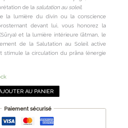
prétation de la
salutation au soleil
.
te la lumière du divin ou la conscience
rosternant devant lui, vous honorez la
(Sūrya) et la lumière intérieure (ātman, le
ment de la Salutation au Soleil active
et stimule la circulation du prāna (énergie
ock
AJOUTER AU PANIER
Paiement sécurisé