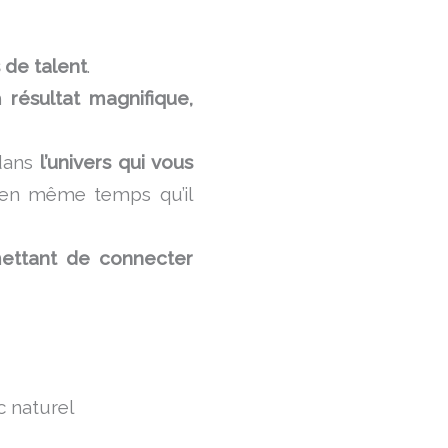
s de talent
.
un
résultat magnifique,
 dans
l’univers qui vous
it en même temps qu’il
mettant de connecter
c naturel