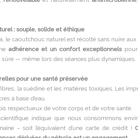
rel : souple, solide et éthique
a, le caoutchouc naturel est récolté sans nuire aux 
une
adhérence et un confort exceptionnels
pour
et sûre — même lors des séances plus dynamiques.
relles pour une santé préservée
fibres, la suédine et les matières toxiques. Les imp
res à base d’eau.
apis respectueux de votre corps et de votre santé.
scientifique indique que nous consommons envi
aine – soit l’équivalent d’une carte de crédit !
C
stances dérivées du pétrole est un engagement.