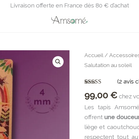
Livraison offerte en France dès 80 € d’achat
quantité
Accueil
/
Accessoire
de
Salutation au soleil
Tapis
(
2
avis c
de
Noté
2
5.00
99,00
€
yoga
chez v
sur 5 basé
sur
notations
Salutation
Les tapis Amsom
client
au
offrent
une douceur 
soleil
liège et caoutchouc
respectent tout au