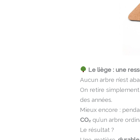
Le liège : une res
Aucun arbre n’est abat
On retire simplement,
des années.
Mieux encore : penda
CO₂
qu’un arbre ordina
Le résultat ?
Une matière
durable