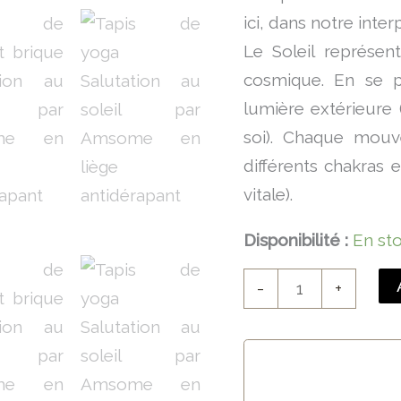
ici, dans notre inter
Le Soleil représen
cosmique. En se p
lumière extérieure 
soi). Chaque mouve
différents chakras 
vitale).
Disponibilité :
En st
-
+