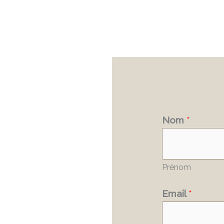
Nom
*
Prénom
Email
*