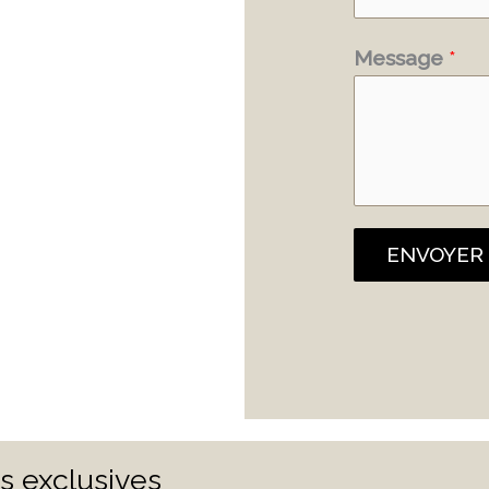
Message
*
ENVOYER
es exclusives