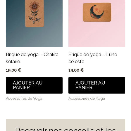
Brique de yoga – Chakra
Brique de yoga – Lune
solaire
céleste
19,00
€
19,00
€
AJOUTER AU
AJOUTER AU
PANIER
PANIER
Accessoires de Yoga
Accessoires de Yoga
Recevoir nos conseils et les