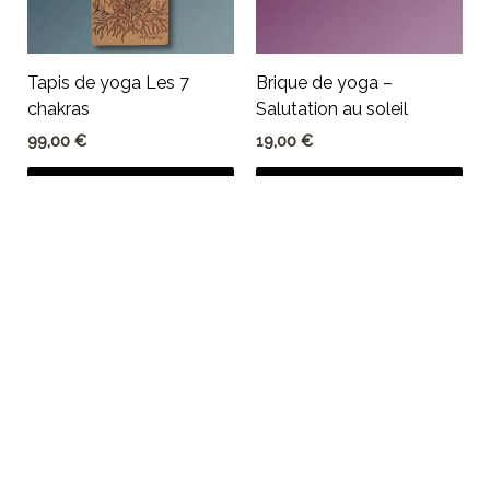
Tapis de yoga Les 7
Brique de yoga –
chakras
Salutation au soleil
99,00
€
19,00
€
AJOUTER AU
AJOUTER AU
quantité
PANIER
PANIER
AJOUTER AU PANIER
-
+
de
Accessoires de Yoga
Accessoires de Yoga
Brique
de
yoga
-
Liberté