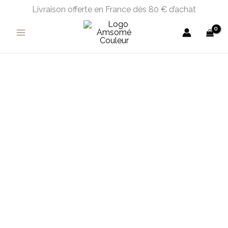
Aller
Livraison offerte en France dès 80 € d’achat
au
contenu
quantité
de
Rondo
Douceur
Laine