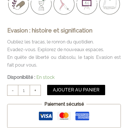
Evasion : histoire et signification
Oubliez les tracas, le ronron du quotidien.
Evadez-vous. Explorez de nouveaux espaces.
En quête de liberté ou d’absolu, le tapis Evasion est
fait pour vous.
Disponibilité :
En stock
AJOUTER AU PANIER
-
+
Paiement sécurisé