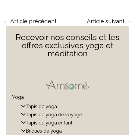
é
d
←
Article précédent
Article suivant
→
e
T
Recevoir nos conseils et les
a
offres exclusives yoga et
p
méditation
i
s
d
e
y
o
Yoga
g
Tapis de yoga
a
Tapis de yoga de voyage
e
Tapis de yoga enfant
n
Briques de yoga