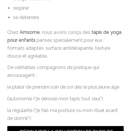
respirer
se détendre
Chez
Amsome
, nous avons conçu des
tapis de yoga
pour enfants
pensés spécialement pour eux :
formats adaptés, surface antidérapante, texture
douce et agréable.
De véritables compagnons de pratique qui
encouragent :
le plaisir de prendre soin de soi dès le plus jeune âge
l’autonomie (“je déroule mon tapis tout seul”)
la régularité (“je fais ma posture ou mon rituel avant
de dormir”)