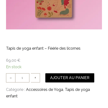
Tapis de yoga enfant – Féérie des licornes
69,00
€
q
En stock
u
AJOUTER AU PANIER
–
+
a
n
Catégorie :
Accessoires de Yoga
, 
Tapis de yoga
t
enfant
i
t