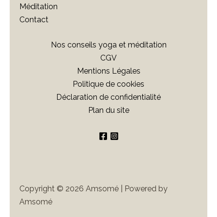
f
Méditation
a
Contact
n
t
Nos conseils yoga et méditation
–
CGV
F
Mentions Légales
é
Politique de cookies
é
Déclaration de confidentialité
r
Plan du site
i
e
d
e
s
l
Copyright © 2026 Amsomé | Powered by
i
Amsomé
c